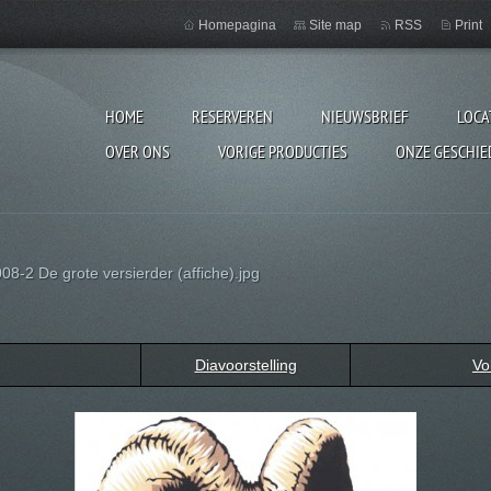
Homepagina
Site map
RSS
Print
HOME
RESERVEREN
NIEUWSBRIEF
LOCA
OVER ONS
VORIGE PRODUCTIES
ONZE GESCHIE
08-2 De grote versierder (affiche).jpg
Diavoorstelling
Vo