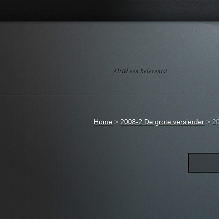
Altijd een belevenis!
Home
>
2008-2 De grote versierder
>
20