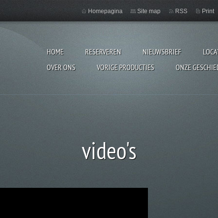
Homepagina
Site map
RSS
Print
HOME
RESERVEREN
NIEUWSBRIEF
LOCA
OVER ONS
VORIGE PRODUCTIES
ONZE GESCHIE
video's