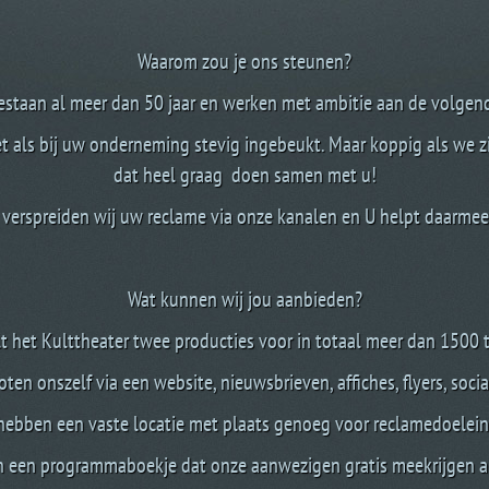
Waarom zou je ons steunen?
estaan al meer dan 50 jaar en werken met ambitie aan de volgen
net als bij uw onderneming stevig ingebeukt. Maar koppig als we
dat heel graag doen samen met u!
s verspreiden wij uw reclame via onze kanalen en U helpt daarm
Wat kunnen wij jou aanbieden?
elt het Kulttheater twee producties voor in totaal meer dan 1500
ten onszelf via een website, nieuwsbrieven, affiches, flyers, soci
hebben een vaste locatie met plaats genoeg voor reclamedoelei
en een programmaboekje dat onze aanwezigen gratis meekrijgen a