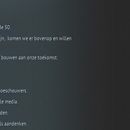
de 50.
 zijn, komen we er bovenop en willen
ee bouwen aan onze toekomst.
 toeschouwers.
ale media.
nden.
ls aandenken.