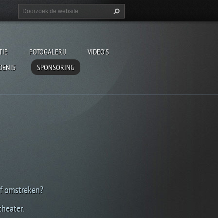
TIE
FOTOGALERIJ
VIDEO'S
DENIS
SPONSORING
f omstreken?
heater.