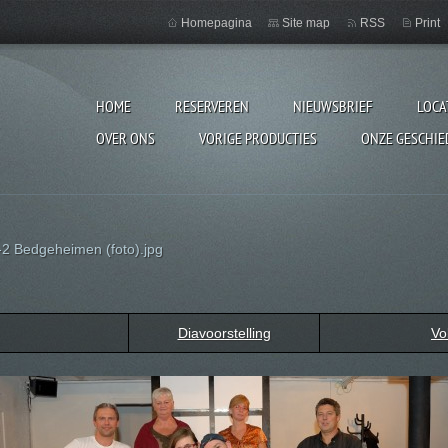
Homepagina
Site map
RSS
Print
HOME
RESERVEREN
NIEUWSBRIEF
LOCA
OVER ONS
VORIGE PRODUCTIES
ONZE GESCHIE
2 Bedgeheimen (foto).jpg
Diavoorstelling
Vo