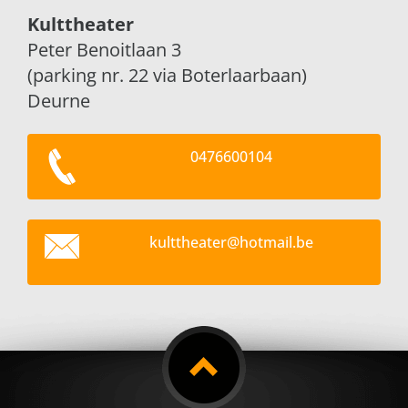
Kulttheater
Peter Benoitlaan 3
(parking nr. 22 via Boterlaarbaan)
Deurne
0476600104
kultthea
ter@hotm
ail.be