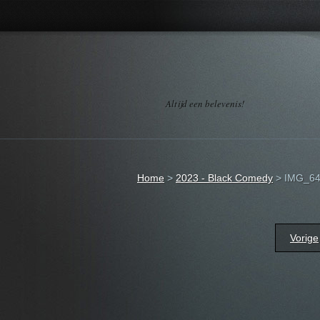
Altijd een belevenis!
Home
>
2023 - Black Comedy
>
IMG_64
Vorige