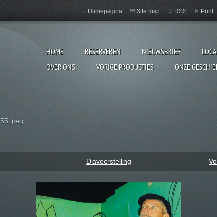
Homepagina
Site map
RSS
Print
HOME
RESERVEREN
NIEUWSBRIEF
LOCA
OVER ONS
VORIGE PRODUCTIES
ONZE GESCHIE
55.jpeg
Diavoorstelling
Vo