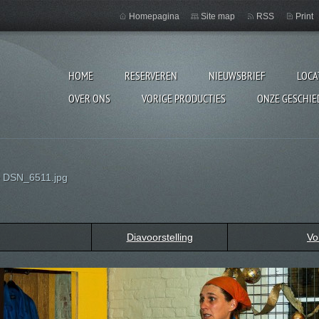
Homepagina
Site map
RSS
Print
HOME
RESERVEREN
NIEUWSBRIEF
LOCA
OVER ONS
VORIGE PRODUCTIES
ONZE GESCHIE
>
DSN_6511.jpg
Diavoorstelling
Vo