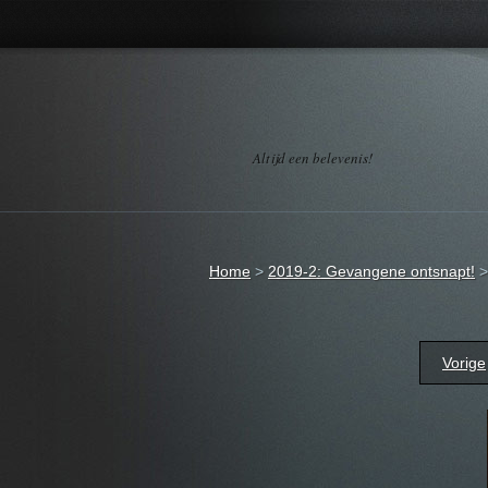
Altijd een belevenis!
Home
>
2019-2: Gevangene ontsnapt!
Vorige