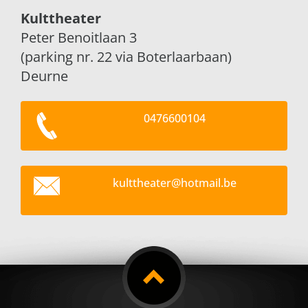
Kulttheater
Peter Benoitlaan 3
(parking nr. 22 via Boterlaarbaan)
Deurne
0476600104
kultthea
ter@hotm
ail.be