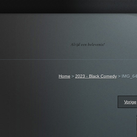
Altijd een belevenis!
Home
>
2023 - Black Comedy
>
IMG_64
Vorige