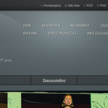
Homepagina
Site map
RSS
Print
HOME
RESERVEREN
NIEUWSBRIEF
LOCA
OVER ONS
VORIGE PRODUCTIES
ONZE GESCHIE
97.jpeg
Diavoorstelling