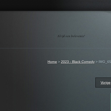
Altijd een belevenis!
Home
>
2023 - Black Comedy
>
IMG_65
Vorige