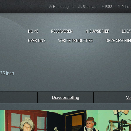
Homepagina
Site map
RSS
Print
HOME
RESERVEREN
NIEUWSBRIEF
LOCA
OVER ONS
VORIGE PRODUCTIES
ONZE GESCHIE
75.jpeg
Diavoorstelling
Vo