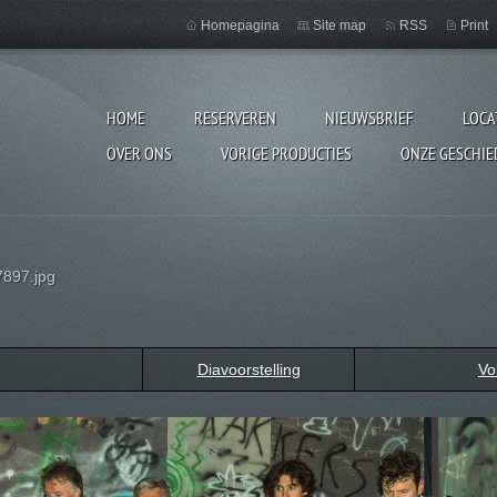
Homepagina
Site map
RSS
Print
HOME
RESERVEREN
NIEUWSBRIEF
LOCA
OVER ONS
VORIGE PRODUCTIES
ONZE GESCHIE
897.jpg
Diavoorstelling
Vo