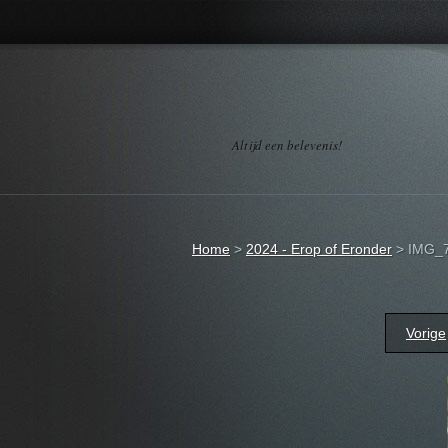
Altijd een belevenis!
Home
>
2024 - Erop of Eronder
>
IMG_7
Vorige